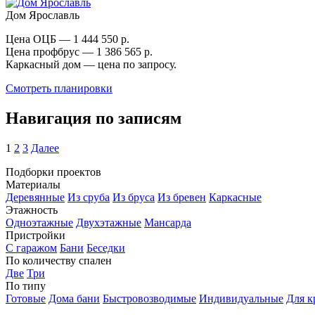
Дом Ярославль
Цена ОЦБ — 1 444 550 р.
Цена профбрус — 1 386 565 р.
Каркасный дом — цена по запросу.
Смотреть планировки
Навигация по записям
1
2
3
Далее
Подборки проектов
Материалы
Деревянные
Из сруба
Из бруса
Из бревен
Каркасные
Этажность
Одноэтажные
Двухэтажные
Мансарда
Пристройки
С гаражом
Бани
Беседки
По количеству спален
Две
Три
По типу
Готовые
Дома бани
Быстровозводимые
Индивидуальные
Для к