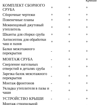
крыша
КОМПЛЕКТ СБОРНОГО
+
+
+
СРУБА
Сборочные чертежи
+
+
+
Повенечные планы
+
+
+
Межвенцовый джутовый
+
+
+
утеплитель
Шканты для сборки сруба
+
+
+
Антисептик для обработки
+
+
+
чаш и пазов
Балки межэтажного
-
+
+
перекрытия
МОНТАЖ СРУБА
-
+
+
Сверление нагельных
-
+
+
отверстий в деталях сруба
Зарезка балок межэтажного
-
+
+
перекрытия
Монтаж фронтонов
-
+
+
Укладка утеплителя в пазы и
-
+
+
чаши
УСТРОЙСТВО КРЫШИ
-
-
+
Монтаж стропильной