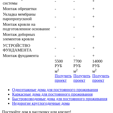
-
-
+
системы
Монтаж обрешетки
-
-
+
Укладка мембраны
-
-
+
паропропускной
Монтаж кровли на
-
-
+
подготовленное основание
Монтаж доборных
-
-
+
элементов кровли
УСТРОЙСТВО
-
-
+
ФУНДАМЕНТА
Монтаж фундамента
-
-
+
5500
7700
14000
РУБ
РУБ
РУБ
2
2
2
м
м
м
Получить
Получить
Получить
проект
проект
проект
Одноэтажные дома для постоянного проживания
Каркасные дома для постоянного проживания
Быстровозводимые дома для постоянного проживания
Недорогие круглогодичные дома
Постройте дом в рассрочку или кредит!