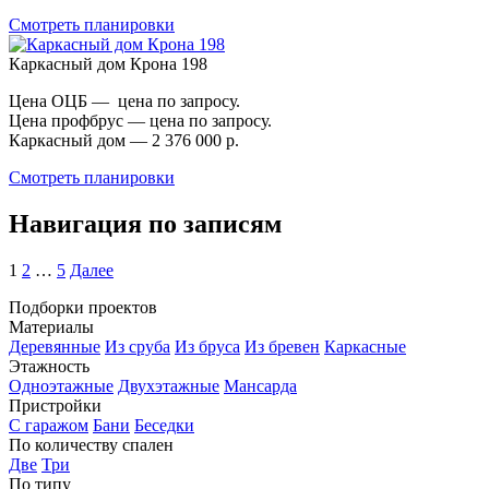
Смотреть планировки
Каркасный дом Крона 198
Цена ОЦБ — цена по запросу.
Цена профбрус — цена по запросу.
Каркасный дом — 2 376 000 р.
Смотреть планировки
Навигация по записям
1
2
…
5
Далее
Подборки проектов
Материалы
Деревянные
Из сруба
Из бруса
Из бревен
Каркасные
Этажность
Одноэтажные
Двухэтажные
Мансарда
Пристройки
С гаражом
Бани
Беседки
По количеству спален
Две
Три
По типу