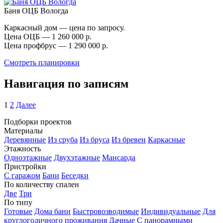
Баня ОЦБ Вологда
Каркасный дом — цена по запросу.
Цена ОЦБ — 1 260 000 р.
Цена профбрус — 1 290 000 р.
Смотреть планировки
Навигация по записям
1
2
Далее
Подборки проектов
Материалы
Деревянные
Из сруба
Из бруса
Из бревен
Каркасные
Этажность
Одноэтажные
Двухэтажные
Мансарда
Пристройки
С гаражом
Бани
Беседки
По количеству спален
Две
Три
По типу
Готовые
Дома бани
Быстровозводимые
Индивидуальные
Для
круглогодичного проживания
Дачные
С панорамными